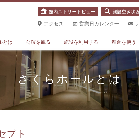
館内ストリートビュー
施設空き状
アクセス
営業日カレンダー
ルとは
公演を観る
施設を利用する
舞台を使う
さくらホールとは
セプト