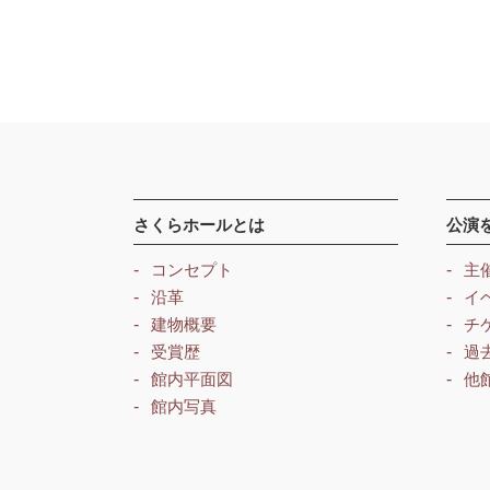
さくらホールとは
公演
コンセプト
主
沿革
イ
建物概要
チ
受賞歴
過
館内平面図
他
館内写真