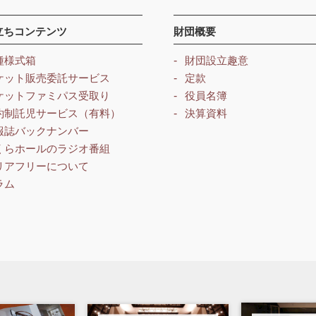
立ちコンテンツ
財団概要
種様式箱
財団設立趣意
ケット販売委託サービス
定款
ケットファミパス受取り
役員名簿
約制託児サービス（有料）
決算資料
報誌バックナンバー
くらホールのラジオ番組
リアフリーについて
ラム