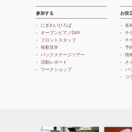
参加する
お役
にぎわいひろば
各
オープンピアノDAY
チ
フロントスタッフ
チ
視察見学
予
バックステージツアー
情
活動レポート
さ
ワークショップ
バ
コ