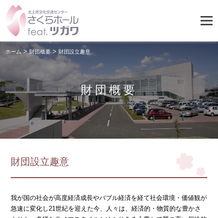
>
>
ホーム
財団概要
財団設立趣意
財団概要
財団設立趣意
我が国の社会が高度経済成長やバブル経済を経て社会環境・価値観が
急速に変化し21世紀を迎えた今、人々は、経済的・物質的な豊かさ