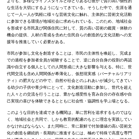
よりも、多様なライフスタイルとゆとりある心豊かで質の高い個性的
な生活を大切にするようになってきている。そうした中で、生涯を通
じて一人一人が気軽に様々な芸術文化に触れ、主体的に芸術文化活動
に参加できる環境が地域社会に求められている。このため、地域社会
を形成する市民及び関係住民に対して、質の高い芸術の鑑賞・体験の
機会の提供、人材の育成を含めた住民自らの創造的な文化活動への支
援等を推進していく必要がある。
市民が参加し文化を創造することは、市民の主体性を喚起し、完成ま
での過程を参加者全員が経験することで、逆に自分自身の役割の再認
識や自立する個人としての人間形成に大きな影響を与える。特に、世
代間交流も含め人間関係が希薄化し、仮想現実感（バーチャルリアリ
ティ）の肥大などの中で、自然や社会とのふれあいが減少してきてい
る幼少の子供や青少年にとって、文化創造活動に参加し、世代を超え
た人々との交流を行うことは、豊かな感受性を育み自分の存在感や自
己実現の喜びを体験できるとともに社会性・協調性を学ぶ場となる。
このような目的を達成できる機関は、単に営利を追求するものではな
く、地域社会と共同で、しかも教育的配慮のもとに理念を実践してい
かなければならない。また同時に、常に新鮮で付加価値の高い芸術文
化の創造を継続的・長期的に推進するには、極めて特殊で高度な専門