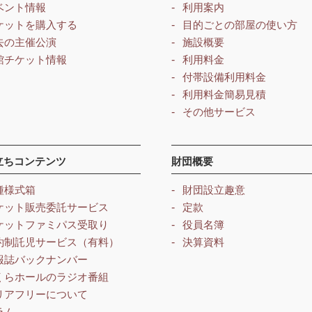
ベント情報
利用案内
ケットを購入する
目的ごとの部屋の使い方
去の主催公演
施設概要
館チケット情報
利用料金
付帯設備利用料金
利用料金簡易見積
その他サービス
立ちコンテンツ
財団概要
種様式箱
財団設立趣意
ケット販売委託サービス
定款
ケットファミパス受取り
役員名簿
約制託児サービス（有料）
決算資料
報誌バックナンバー
くらホールのラジオ番組
リアフリーについて
ラム