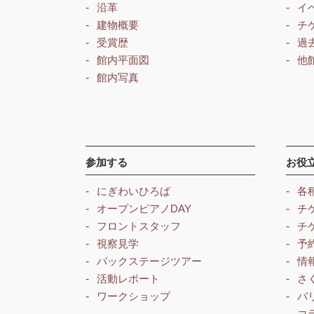
沿革
イ
建物概要
チ
受賞歴
過
館内平面図
他
館内写真
参加する
お役
にぎわいひろば
各
オープンピアノDAY
チ
フロントスタッフ
チ
視察見学
予
バックステージツアー
情
活動レポート
さ
ワークショップ
バ
コ