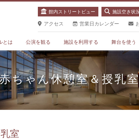
館内ストリートビュー
施設空き状
アクセス
営業日カレンダー
ルとは
公演を観る
施設を利用する
舞台を使う
赤ちゃん休憩室＆授乳
授乳室