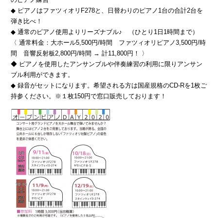
◆ ピアノはファツィオリF278と、日替わりのピアノ1台の合計2台を
弾き比べ！
◆ 通常のピアノ使用よりリーズナブル♪ （ひとり1日1時間まで）
〈 通常料金：大ホール5,500円/時間 ファツィオリピアノ3,500円/時
間 音響反射板2,800円/時間 → 計11,800円！ 〉
◆ ピアノを使用したアンサンブルや伴奏練習の利用に限りアンサン
ブル利用ができます。
◆ 録音がセットになります。希望される方は国産規格のCD-Rを1枚ご
持参ください。※１枚150円で窓口販売しております！