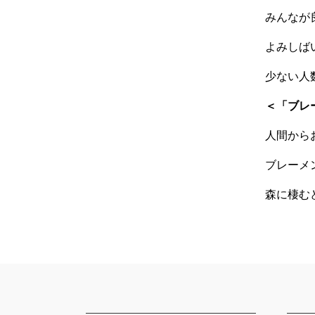
みんなが
よみしば
少ない人
＜「ブレ
人間から
ブレーメ
森に棲む