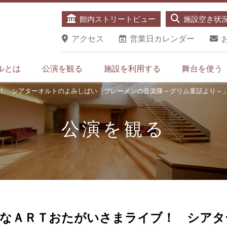
館内ストリートビュー
施設空き状
アクセス
営業日カレンダー
ルとは
公演を観る
施設を利用する
舞台を使う
！ シアターオルトのよみしばい「ブレーメンの音楽隊～グリム童話より～
公演を観る
なＡＲＴおたがいさまライブ！ シアタ