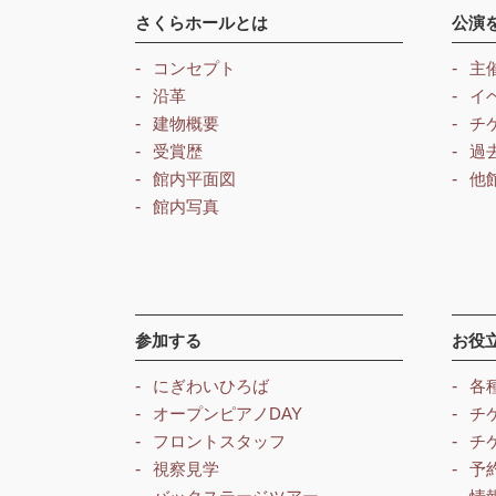
さくらホールとは
公演
コンセプト
主
沿革
イ
建物概要
チ
受賞歴
過
館内平面図
他
館内写真
参加する
お役
にぎわいひろば
各
オープンピアノDAY
チ
フロントスタッフ
チ
視察見学
予