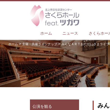
ホーム
ニュース
さくらホー
>
>
ホーム
主催・共催ラインナップ
みんなＡＲＴおたがいさまライブ
みん
公演を観る