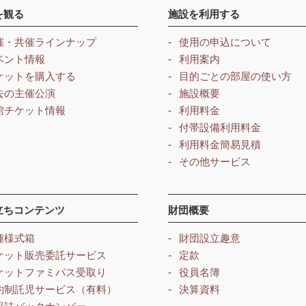
を観る
施設を利用する
催・共催ラインナップ
使用の申込について
ベント情報
利用案内
ケットを購入する
目的ごとの部屋の使い方
去の主催公演
施設概要
館チケット情報
利用料金
付帯設備利用料金
利用料金簡易見積
その他サービス
立ちコンテンツ
財団概要
種様式箱
財団設立趣意
ケット販売委託サービス
定款
ケットファミパス受取り
役員名簿
約制託児サービス（有料）
決算資料