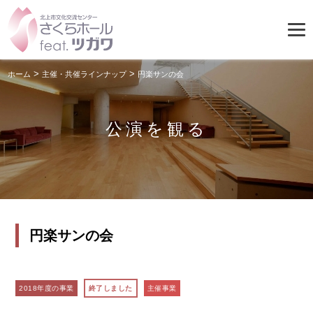
>
>
ホーム
主催・共催ラインナップ
円楽サンの会
公演を観る
円楽サンの会
2018年度の事業
終了しました
主催事業