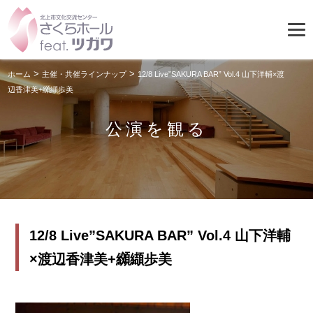
>
>
ホーム
主催・共催ラインナップ
12/8 Live”SAKURA BAR” Vol.4 山下洋輔×渡
辺香津美+纐纈歩美
公演を観る
12/8 Live”SAKURA BAR” Vol.4 山下洋輔
×渡辺香津美+纐纈歩美