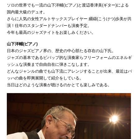
ソロの世界でも一流の山下洋輔(ピアノ)と渡辺香津美(ギター)による
国内最大級のデュオ。
さらに人気の女性アルトサックスプレイヤー 纐纈(こうけつ)歩美が共
演！往年のスタンダードナンバーも演奏予定。
今年も最高のジャズナイトをお楽しみください。
山下洋輔(ピアノ)
日本のジャズピアノ界の、歴史の中心部たる存在の山下氏。
ジャズの基本であるビバップ的な演奏家らフリーフォームのエネルギ
ッシュな演奏まで自由自在に弾きこなします。
どんなジャンルの曲でも山下流にアレンジすることが出来、最近はバ
ッハの曲を即興展開して紹介をしている。
当日はどのような演奏が聴けるのかとても楽しみである。