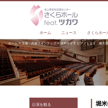
ホーム
ニュース
さくらホー
>
>
ホーム
主催・共催ラインナップ
堀米ゆず子 ピアノトリオ「偉大
堀米
公演を観る