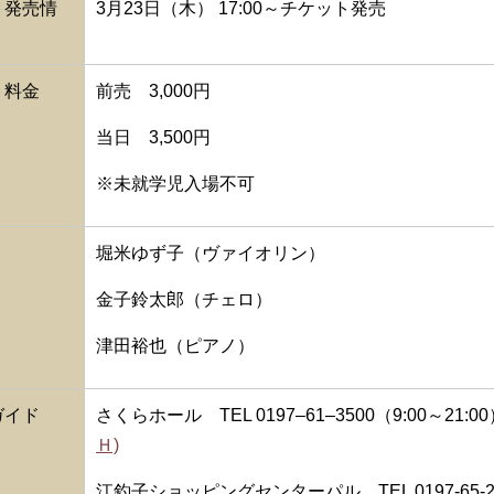
ト発売情
3月23日（木） 17:00～チケット発売
ト料金
前売 3,000円
当日 3,500円
※未就学児入場不可
堀米ゆず子（ヴァイオリン）
金子鈴太郎（チェロ）
津田裕也（ピアノ）
ガイド
さくらホール TEL 0197‒61‒3500（9:00～21:00
Ｈ)
江釣子ショッピングセンターパル TEL 0197-65-2