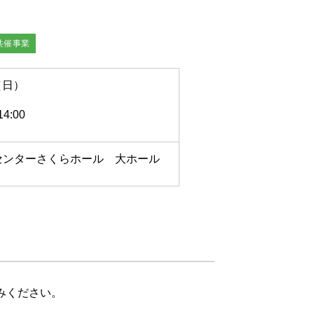
共催事業
（日）
4:00
センターさくらホール 大
ホール
みください。