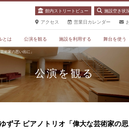
館内ストリートビュー
施設空き状
アクセス
営業日カレンダー
ルとは
公演を観る
施設を利用する
舞台を使う
な芸術家の思い出に」
公演を観る
ゆず子 ピアノトリオ「偉大な芸術家の