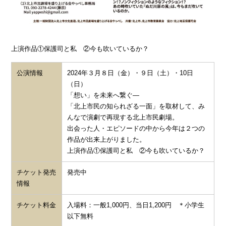
上演作品①保護司と私 ②今も吹いているか？
公演情報
2024年３月８日（金）・９日（土）・10日
（日）
「想い」を未来へ繋ぐ―
「北上市民の知られざる一面」を取材して、み
んなで演劇で再現する北上市民劇場。
出会った人・エピソードの中から今年は２つの
作品が出来上がりました。
上演作品①保護司と私 ②今も吹いているか？
チケット発売
発売中
情報
チケット料金
入場料：一般1,000円、当日1,200円 ＊小学生
以下無料