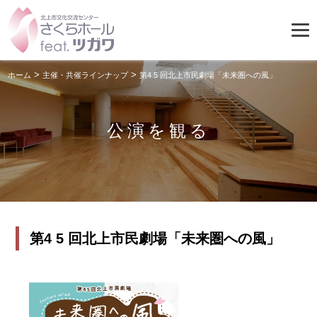
>
>
ホーム
主催・共催ラインナップ
第4 5 回北上市民劇場「未来圏への風」
公演を観る
第4 5 回北上市民劇場「未来圏への風」