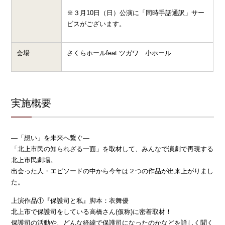
※３月10日（日）公演に「同時手話通訳」サー
ビスがございます。
会場
さくらホールfeat.ツガワ 小ホール
実施概要
―「想い」を未来へ繋ぐ―
「北上市民の知られざる一面」を取材して、みんなで演劇で再現する
北上市民劇場。
出会った人・エピソードの中から今年は２つの作品が出来上がりまし
た。
上演作品①『保護司と私』脚本：衣舞優
北上市で保護司をしている高橋さん(仮称)に密着取材！
保護司の活動や、どんな経緯で保護司になったのかなどを詳しく聞く