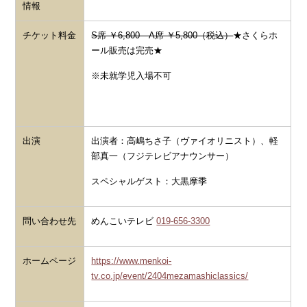
情報
チケット料金
S席 ￥6,800 A席 ￥5,800（税込）
★さくらホ
ール販売は完売★
※未就学児入場不可
出演
出演者
：
高嶋ちさ子（ヴァイオリニスト）、軽
部真一（フジテレビアナウンサー）
スペシャルゲスト：
大黒摩季
問い合わせ先
めんこいテレビ
019-656-3300
ホームページ
https://www.menkoi-
tv.co.jp/event/2404mezamashiclassics/