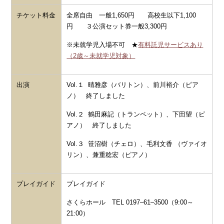
チケット料金
全席自由 一般
1,650
円 高校生以下
1,100
円 ３公演セット券一般3,300円
※未就学児入場不可 ★
有料託児サービスあり
（2歳～未就学児対象）
出演
Vol.１ 晴雅彦（バリトン）、前川裕介（ピア
ノ） 終了しました
Vol.２ 鶴田麻記（トランペット）、下田望（ピ
アノ） 終了しました
Vol.３ 笹沼樹（チェロ）、毛利文香 （ヴァイオ
リン）、兼重稔宏（ピアノ）
プレイガイド
プレイガイド
さくらホール
TEL 0197
‒61‒3500（
9:00
～
21:00
）