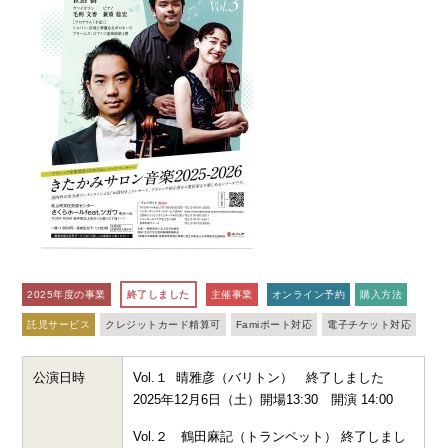
2025年度の事業
終了しました
主催事業
オンライン予約
購入方法
託児サービス
クレジットカード精算可
Famiポート対応
電子チケット対応
公演日時
Vol.１ 晴雅彦（バリトン） 終了しました
2025年12月6日（土）開場
13:30
開演
14:00
Vol.２ 鶴田麻記（トランペット） 終了しまし