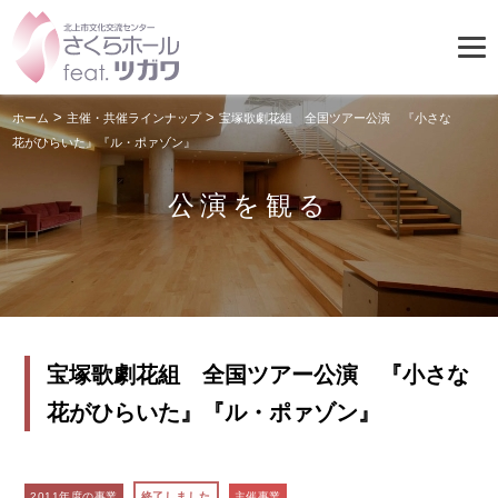
>
>
ホーム
主催・共催ラインナップ
宝塚歌劇花組 全国ツアー公演 『小さな
花がひらいた』『ル・ポァゾン』
公演を観る
宝塚歌劇花組 全国ツアー公演 『小さな
花がひらいた』『ル・ポァゾン』
2011年度の事業
終了しました
主催事業