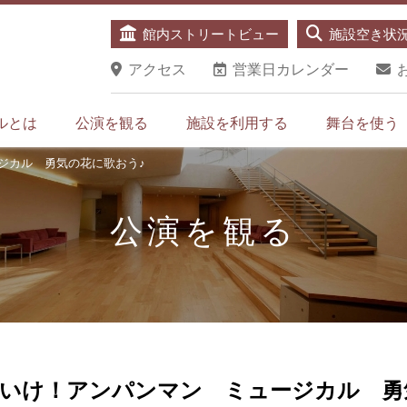
館内ストリートビュー
施設空き状
アクセス
営業日カレンダー
ルとは
公演を観る
施設を利用する
舞台を使う
ジカル 勇気の花に歌おう♪
公演を観る
いけ！アンパンマン ミュージカル 勇