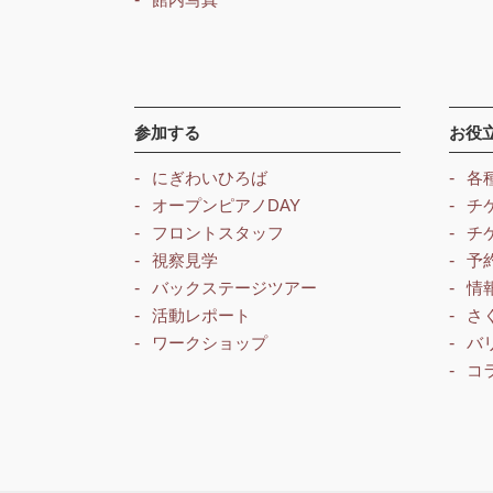
参加する
お役
にぎわいひろば
各
オープンピアノDAY
チ
フロントスタッフ
チ
視察見学
予
バックステージツアー
情
活動レポート
さ
ワークショップ
バ
コ