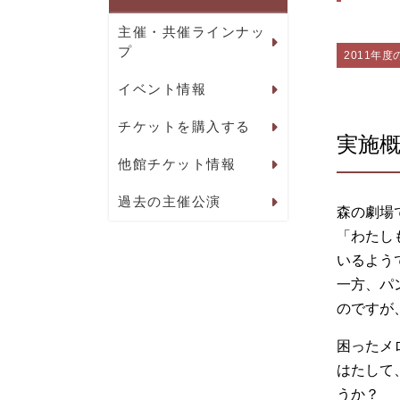
主催・共催ラインナッ
プ
2011年度
イベント情報
チケットを購入する
実施
他館チケット情報
過去の主催公演
森の劇場
「わたし
いるよう
一方、パ
のですが
困ったメ
はたして
うか？