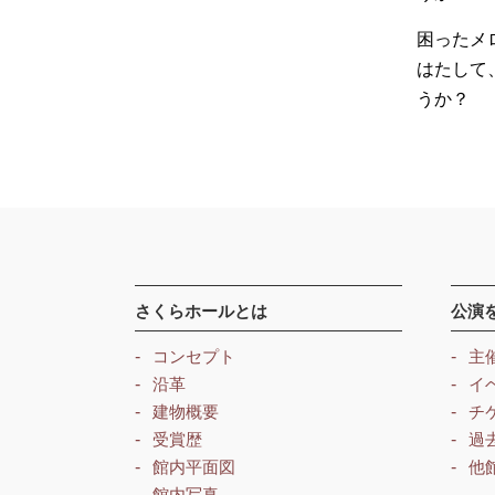
困ったメ
はたして
うか？
さくらホールとは
公演
コンセプト
主
沿革
イ
建物概要
チ
受賞歴
過
館内平面図
他
館内写真