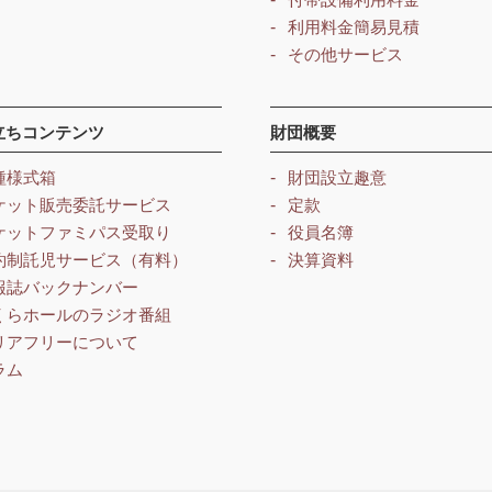
利用料金簡易見積
その他サービス
立ちコンテンツ
財団概要
種様式箱
財団設立趣意
ケット販売委託サービス
定款
ケットファミパス受取り
役員名簿
約制託児サービス（有料）
決算資料
報誌バックナンバー
くらホールのラジオ番組
リアフリーについて
ラム