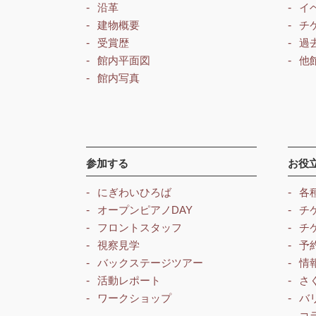
沿革
イ
建物概要
チ
受賞歴
過
館内平面図
他
館内写真
参加する
お役
にぎわいひろば
各
オープンピアノDAY
チ
フロントスタッフ
チ
視察見学
予
バックステージツアー
情
活動レポート
さ
ワークショップ
バ
コ