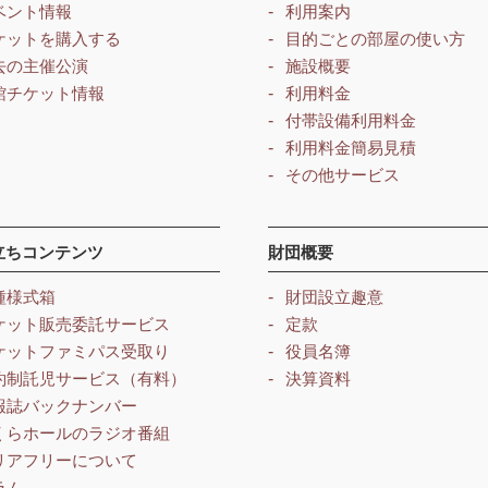
ベント情報
利用案内
ケットを購入する
目的ごとの部屋の使い方
去の主催公演
施設概要
館チケット情報
利用料金
付帯設備利用料金
利用料金簡易見積
その他サービス
立ちコンテンツ
財団概要
種様式箱
財団設立趣意
ケット販売委託サービス
定款
ケットファミパス受取り
役員名簿
約制託児サービス（有料）
決算資料
報誌バックナンバー
くらホールのラジオ番組
リアフリーについて
ラム