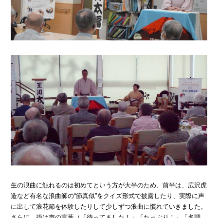
生の浪曲に触れるのは初めてという方が大半のため、前半は、広沢虎
造など有名な浪曲師の“節真似”をクイズ形式で披露したり、実際に声
に出して浪花節を体験したりして少しずつ浪曲に慣れていきました。
さらに、掛け声の言葉（「待ってました！」「たっぷり！」「名調