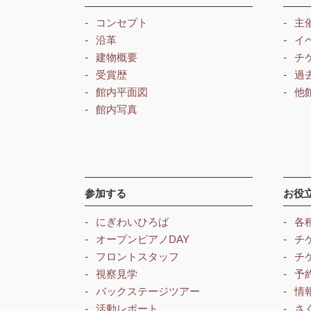
コンセプト
主
沿革
イ
建物概要
チ
受賞歴
過
館内平面図
他
館内写真
参加する
お役
にぎわいひろば
各
オープンピアノDAY
チ
フロントスタッフ
チ
視察見学
予
バックステージツアー
情
活動レポート
さ