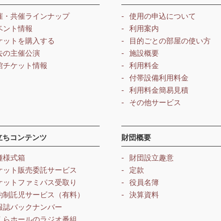
催・共催ラインナップ
使用の申込について
ベント情報
利用案内
ケットを購入する
目的ごとの部屋の使い方
去の主催公演
施設概要
館チケット情報
利用料金
付帯設備利用料金
利用料金簡易見積
その他サービス
立ちコンテンツ
財団概要
種様式箱
財団設立趣意
ケット販売委託サービス
定款
ケットファミパス受取り
役員名簿
約制託児サービス（有料）
決算資料
報誌バックナンバー
くらホールのラジオ番組