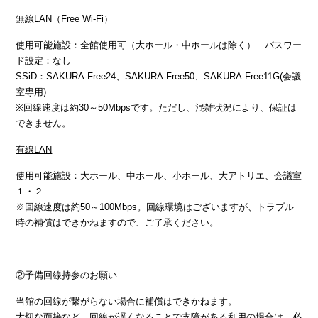
無線LAN
（Free Wi-Fi）
使用可能施設：全館使用可（大ホール・中ホールは除く） パスワー
ド設定：なし
SSiD：SAKURA-Free24、SAKURA-Free50、SAKURA-Free11G(会議
室専用)
※回線速度は約30～50Mbpsです。ただし、混雑状況により、保証は
できません。
有線LAN
使用可能施設：大ホール、中ホール、小ホール、大アトリエ、会議室
１・２
※回線速度は約50～100Mbps。回線環境はございますが、トラブル
時の補償はできかねますので、ご了承ください。
②予備回線持参のお願い
当館の回線が繋がらない場合に補償はできかねます。
大切な面接など、回線が遅くなることで支障がある利用の場合は、必