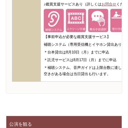
♪鑑賞支援サービスあり（詳しくは
お問合せ
くださ
【事前申込が必要な鑑賞支援サービス】
補聴システム（専用受信機とイヤホン貸出あり）
＊台本貸出は8月10日（月）までに申込
＊託児サービスは8月17日（月）までに申込
＊補聴システム、音声ガイドは上限台数に達し次
空きがある場合は当日貸出も行います。
公演を観る