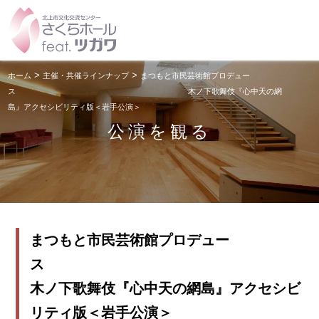
>
>
ホーム
主催・共催ラインナップ
まつもと市民芸術館プロデュー
ス 木ノ下歌舞伎『心中天の網
島』アクセシビリティ版＜岩手公演＞
公演を観る
まつもと市民芸術館プロデュー
木ノ下歌舞伎『心中天の網島』アクセシビ
リティ版＜岩手公演＞