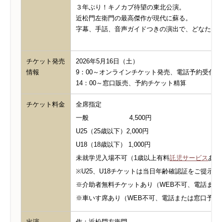
３年ぶり！キノカブ待望の東北公演。
近松門左衛門の最高傑作が現代に蘇る。
字幕、手話、音声ガイドつきの演出で、どなたで
チケット発売
2026年5月16日（土）
情報
9：00～オンラインチケット発売、電話予約受付
14：00～窓口販売、予約チケット精算
チケット料金
全席指定
一般 4,500円
U25（25歳以下）2,000円
U18（18歳以下） 1,000円
未就学児入場不可（1歳以上有料
託児サービス
あり
※U25、U18チケットは当日年齢確認証をご提示
※介助者無料チケットあり（WEB不可、電話また
※車いす席あり（WEB不可、電話または窓口予約
出演
作：近松門左衛門