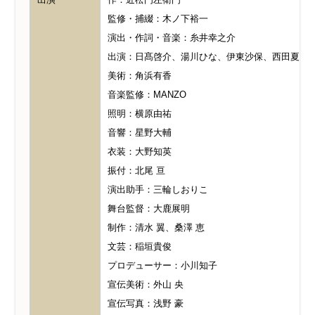
監修・捕綴：木ノ下裕一
演出・作詞・音楽：糸井幸之介
出演：日髙啓介、湯川ひな、伊東沙保、西田夏奈
美術：角浜有香
音楽監修：MANZO
照明：横原由祐
音響：星野大輔
衣装：大野知英
振付：北尾 亘
演出助手：三輪しおりこ
舞台監督：大鹿展明
制作：清水 翼、桑澤 恵
文芸：稲垣貴俊
プロデューサー：小川知子
宣伝美術：外山 央
宣伝写真：浅野 豪