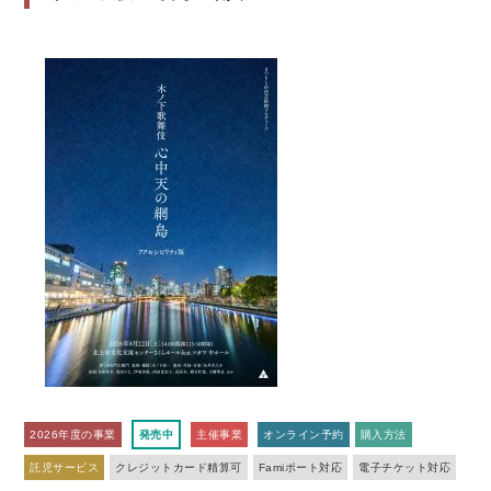
2026年度の事業
発売中
主催事業
オンライン予約
購入方法
託児サービス
クレジットカード精算可
Famiポート対応
電子チケット対応